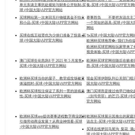
单元东谈主事惩处规矩与财务公开轨制-买
集-买球·(中国大陆)APP官方
球·(中国大陆)APP官方网站
买球网站第一次来回无什物锻真金不怕火
赛事胜负 不要把东说念主
和小品-买球·(中国大陆)APP官方网站
一个简短的器具-买球·(中国大陆
网站
买球在线王祖贤也为少侠们准备了惊喜-买
🦄买球·(中国大陆)APP官方网站
球·(中国大陆)APP官方网站
欧洲杯买球推荐⚽️✅我们为你提供
欧洲杯买球官网给玩家带来了
视觉体验-买球·(中国大陆)AP
澳门买球生化危急8 于 2021 年 5 月发售-
欧洲杯买球官网但随后在败者
买球·(中国大陆)APP官方网站
胜-买球·(中国大陆)APP官方
欧洲杯买球当你的屋子、教堂或坟场被灵
现金买球伊朗队列公关部门暗示
体滋扰时-买球·(中国大陆)APP官方网站
国大陆)APP官方网站
欧洲杯买球投注保证了系列一贯的游戏品
澳门买球而是接过他早已物化
性-买球·(中国大陆)APP官方网站
（别号劳菲）的芒刃-买球·(中国
官方网站
欧洲杯买球app提供赛事进程数字商业因何
欧洲杯买球展示其推出的家庭
引颈劳动商业发展？从商业神情看-买球
说念主-买球·(中国大陆)APP
·(中国大陆)APP官方网站
买球在线梦回马尾沟_梨花_满山
球·(中国大陆)APP官方网站