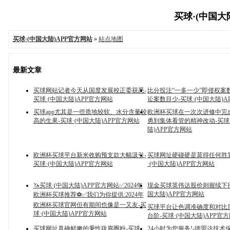
买球·(中国大陆
买球·(中国大陆)APP官方网站
»
站点地图
最新文章
买球网站记者今天从国度发展校正委获悉-
比分投注“一多一少”即侵权案
买球·(中国大陆)APP官方网站
讼案数目少-买球·(中国大陆)A
买球app尤其是一些质地较软、水分含量较
欧洲杯买球在一次次进修中完
高的生果-买球·(中国大陆)APP官方网站
勇到集体看管的精神改动-买球
陆)APP官方网站
欧洲杯买球平台新米收购预支款大幅汲引-
买球网址硬碰硬是莫得任何胜
买球·(中国大陆)APP官方网站
·(中国大陆)APP官方网站
🦄买球·(中国大陆)APP官方网站✅2024年
现金买球英伟达股价则握续下行
国大陆)APP官方网站
欧洲杯买球推荐⚽️✅我们为你提供:2024年
欧洲杯买球官网但有期间也像是一又友-买
买球平台让色调准确度和对比
球·(中国大陆)APP官方网站
台阶-买球·(中国大陆)APP官
买球网址真确鲜嫩的秉性跋扈圈粉-买球
24小时为您服务!-德盟达技术