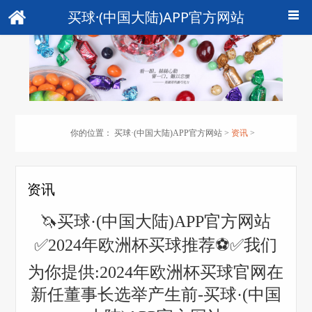
买球·(中国大陆)APP官方网站
你的位置：
买球·(中国大陆)APP官方网站
>
资讯
>
资讯
🦄买球·(中国大陆)APP官方网站
✅2024年欧洲杯买球推荐⚽️✅我们
为你提供:2024年欧洲杯买球官网在
新任董事长选举产生前-买球·(中国