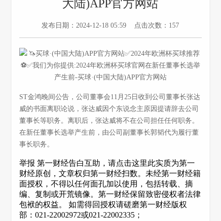
大陆)APP官方网站
发布日期：2024-12-18 05:59 点击次数：157
ST金鸿晚间公告，公司董事会11月25日收到公司董事长张达
威的书面离职论说，张达威因个东说念主原因提请辞去公司
董事长等职务。离职后，张达威将不在公司担任任何职务。
在新任董事长选举产生前，由公司副董事长郭韬代为履行董
事长职务。
举报 第一财经告白互助，请点击这里此实质为第一
财经原创，文章权归第一财经扫数。未经第一财经籍
面授权，不得以任何面孔加以使用，包括转载、摘
编、复制或开荒镜像。第一财经保留致密侵权者法律
包袱的权益。 如需得回授权请磋磨第一财经版权
部：021-22002972或021-22002335；