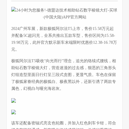
2024广州车展，新款极狐阿尔法T5上市，售价15.58万元起
并配备5C超闪充，全系共推出五款车型，售价区间为15.58-
19.98万元，此外官方默示新车末端限时优惠价12.38-16.78万
元。
极狐阿尔法T5吸收“向光而行”理念，追光的络续式腰线，相
助钻石数字棱镜大灯，营造迷漫的过去感，狠恶的三角形头
灯组造型里面日行灯呈三段式贪图，更显气质。车色在保留
了极狐家眷经典的极狐白、极夜黑以外，还新引诱了两款专
属色，幻视白与哑光海岩灰。
该车还配备密辐式亮玄色轮圈，并加入红色刹车卡钳，符合